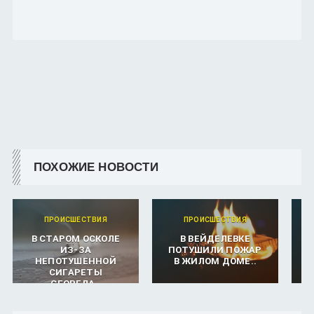
ПОХОЖИЕ НОВОСТИ
ПРОИСШЕСТВИЯ
ПРОИСШЕСТВИЯ
В СТАРОМ ОСКОЛЕ
В ВЕЙДЕЛЕВКЕ
Н
ИЗ-ЗА
ПОТУШИЛИ ПОЖАР
НЕПОТУШЕННОЙ
В ЖИЛОМ ДОМЕ..
П
СИГАРЕТЫ
СГОРЕЛА..