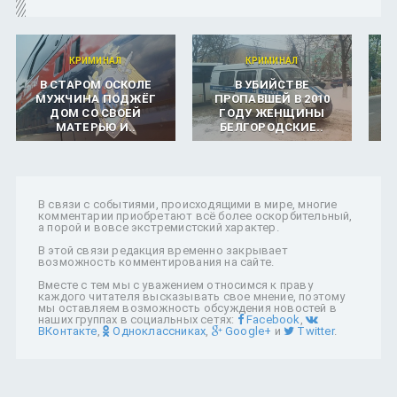
КРИМИНАЛ
КРИМИНАЛ
В СТАРОМ ОСКОЛЕ
В УБИЙСТВЕ
МУЖЧИНА ПОДЖЁГ
ПРОПАВШЕЙ В 2010
ДОМ СО СВОЕЙ
ГОДУ ЖЕНЩИНЫ
МАТЕРЬЮ И..
БЕЛГОРОДСКИЕ..
В связи с событиями, происходящими в мире, многие
комментарии приобретают всё более оскорбительный,
а порой и вовсе экстремистский характер.
В этой связи редакция временно закрывает
возможность комментирования на сайте.
Вместе с тем мы с уважением относимся к праву
каждого читателя высказывать свое мнение, поэтому
мы оставляем возможность обсуждения новостей в
наших группах в социальных сетях:
Facebook
,
ВКонтакте
,
Одноклассниках
,
Google+
и
Twitter
.