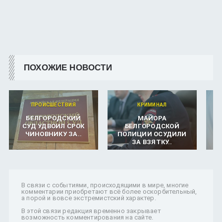
ПОХОЖИЕ НОВОСТИ
ПРОИСШЕСТВИЯ
КРИМИНАЛ
БЕЛГОРОДСКИЙ
МАЙОРА
СУД УДВОИЛ СРОК
БЕЛГОРОДСКОЙ
В
ЧИНОВНИКУ ЗА..
ПОЛИЦИИ ОСУДИЛИ
ЗА ВЗЯТКУ..
В связи с событиями, происходящими в мире, многие
комментарии приобретают всё более оскорбительный,
а порой и вовсе экстремистский характер.
В этой связи редакция временно закрывает
возможность комментирования на сайте.