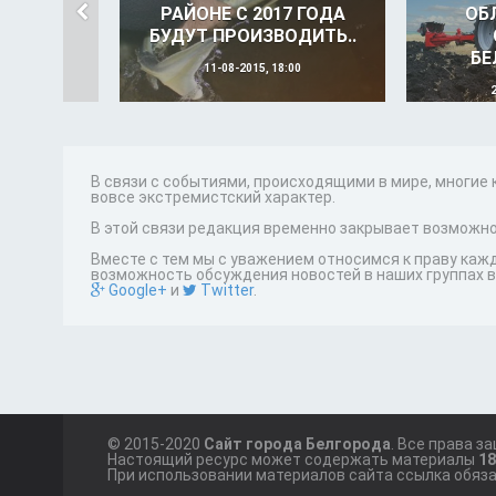
РАЙОНЕ С 2017 ГОДА
ОБ
БУДУТ ПРОИЗВОДИТЬ..
БЕ
11-08-2015, 18:00
В связи с событиями, происходящими в мире, многие
вовсе экстремистский характер.
В этой связи редакция временно закрывает возможно
Вместе с тем мы с уважением относимся к праву каж
возможность обсуждения новостей в наших группах в
Google+
и
Twitter
.
© 2015-2020
Сайт города Белгорода
. Все права з
Настоящий ресурс может содержать материалы
1
При использовании материалов сайта ссылка обяза