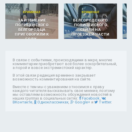
КРИМИНАЛ
КРИМИНАЛ
ЗА ИЗБИЕНИЕ
БЕЛГОРОДСКОГО
ПОЛИЦЕЙСКОГО
ПОЛИЦЕЙСКОГО
БЕЛГОРОДЦА
СБИЛИ НА
ПРИГОВОРИЛИ К
ПРОЕЗЖЕЙ ЧАСТИ
ГОДУ..
ВО..
В связи с событиями, происходящими в мире, многие
комментарии приобретают всё более оскорбительный,
а порой и вовсе экстремистский характер.
В этой связи редакция временно закрывает
возможность комментирования на сайте.
Вместе с тем мы с уважением относимся к праву
каждого читателя высказывать свое мнение, поэтому
мы оставляем возможность обсуждения новостей в
наших группах в социальных сетях:
Facebook
,
ВКонтакте
,
Одноклассниках
,
Google+
и
Twitter
.