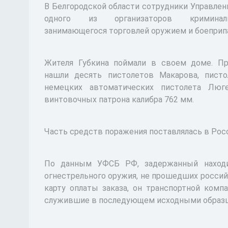
В Белгородской области сотрудники Управле
одного из организаторов криминаль
занимающегося торговлей оружием и боеприп
Жителя Губкина поймали в своем доме. П
нашли десять пистолетов Макарова, писто
немецких автоматических пистолета Люг
винтовочных патрона калибра 762 мм.
Часть средств поражения поставлялась в Ро
По данным УФСБ РФ, задержанный находи
огнестрельного оружия, не прошедших росси
карту оплаты заказа, он транспортной комп
служившие в последующем исходными образца