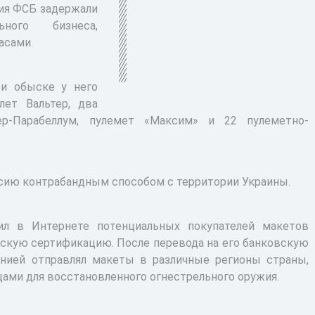
ния ФСБ задержали
ного бизнеса,
асами.
ри обыске у него
лет Вальтер, два
ер-Парабеллум, пулемет «Максим» и 22 пулеметно-
ссию контрабандным способом с территории Украины.
л в Интернете потенциальных покупателей макетов
йскую сертификацию. После перевода на его банковскую
анией отправлял макеты в различные регионы страны,
ми для восстановленного огнестрельного оружия.