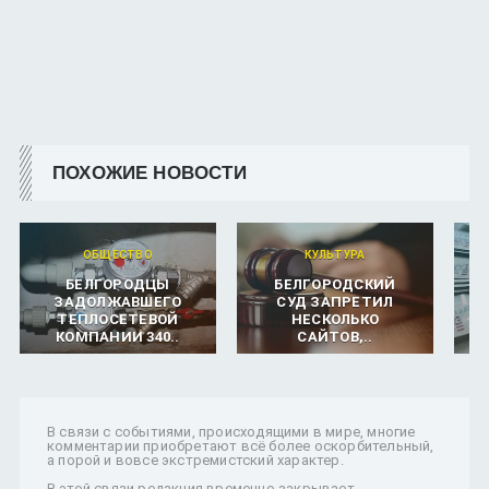
ПОХОЖИЕ НОВОСТИ
ОБЩЕСТВО
КУЛЬТУРА
БЕЛГОРОДЦЫ
БЕЛГОРОДСКИЙ
ЗАДОЛЖАВШЕГО
СУД ЗАПРЕТИЛ
М
ТЕПЛОСЕТЕВОЙ
НЕСКОЛЬКО
КОМПАНИИ 340..
САЙТОВ,..
О
В связи с событиями, происходящими в мире, многие
комментарии приобретают всё более оскорбительный,
а порой и вовсе экстремистский характер.
В этой связи редакция временно закрывает