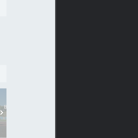
СПОРТ
СПОРТ
В БЕЛГОРОДЕ ПРОЙДЁТ
ЭТИМ ЛЕТОМ В КРЫ
ПЕРВЫЙ ОБЛАСТНОЙ
ПРОЙДЕТ ФЕСТИВАЛ
ФЕСТИВАЛЬ..
ЭКСТРЕМАЛЬНЫХ..
8-09-2015, 16:00
6-07-2015, 21:45