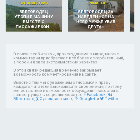
ПРОИСШЕСТВИЯ
КРИМИНАЛ
БЕЛГОРОДЕЦ
БЕЛГОРОДЕЦ ЗА
УТОПИЛ МАШИНУ
НАВЕДЁННОЕ НА
ВМЕСТЕ С
НЕГО РУЖЬЁ УБИЛ
ПАССАЖИРКОЙ..
ДРУГА..
В связи с событиями, происходящими в мире, многие
комментарии приобретают всё более оскорбительный,
а порой и вовсе экстремистский характер.
В этой связи редакция временно закрывает
возможность комментирования на сайте.
Вместе с тем мы с уважением относимся к праву
каждого читателя высказывать свое мнение, поэтому
мы оставляем возможность обсуждения новостей в
наших группах в социальных сетях:
Facebook
,
ВКонтакте
,
Одноклассниках
,
Google+
и
Twitter
.