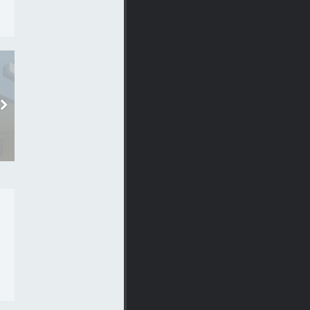
ОБЩЕСТВО
ОБЩЕСТВО
В БЕЛГОРОДЕ ИЗ
БЕЛГОРОДСКОГО
РОДДОМА УВОЛИЛИ
ПОЛИЦЕЙСКОГО
ЗАВЕДУЮЩУЮ
ПОДОЗРЕВАЮТ В
ОТДЕЛЕНИЕМ..
ТОРГОВЛЕ..
14-03-2016, 16:00
28-08-2015, 17:30