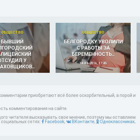
ОБЩЕСТВО
ОБЩЕСТВО
БЫВШИЙ
БЕЛГОРОДКУ УВОЛИЛИ
ЛГОРОДСКИЙ
С РАБОТЫ ЗА
ОЛИЦЕЙСКИЙ
БЕРЕМЕННОСТЬ..
ОТСУДИЛ У
14-04-2016, 17:45
АХОВЩИКОВ..
27-05-2016, 13:00
 комментарии приобретают всё более оскорбительный, а порой и
сть комментирования на сайте.
дого читателя высказывать свое мнение, поэтому мы оставляем
 социальных сетях:
Facebook
,
ВКонтакте
,
Одноклассниках
,