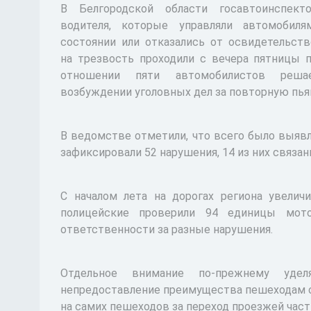
В Белгородской области госавтоинспек
водителя, которые управляли автомобил
состоянии или отказались от освидетельств
на трезвость проходили с вечера пятницы п
отношении пяти автомобилистов реш
возбуждении уголовных дел за повторную пья
В ведомстве отметили, что всего было выяв
зафиксировали 52 нарушения, 14 из них связан
С началом лета на дорогах региона увелич
полицейские проверили 94 единицы мото
ответственности за разные нарушения.
Отдельное внимание по-прежнему удел
непредоставление преимущества пешеходам о
на самих пешеходов за переход проезжей час