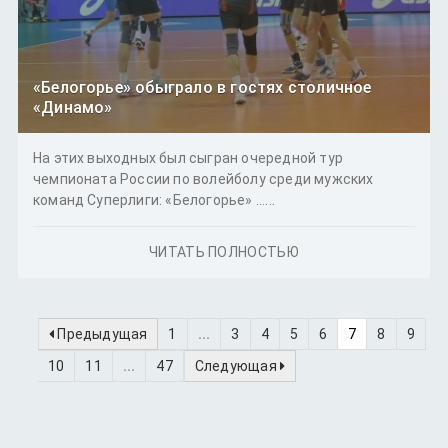
«Белогорье» обыграло в гостях столичное
«Динамо»
На этих выходных был сыгран очередной тур
чемпионата России по волейболу среди мужских
команд Суперлиги: «Белогорье» ......
ЧИТАТЬ ПОЛНОСТЬЮ
Предыдущая
1
...
3
4
5
6
7
8
9
10
11
...
47
Следующая