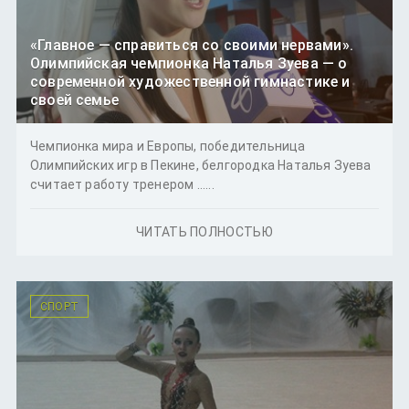
«Главное — справиться со своими нервами».
Олимпийская чемпионка Наталья Зуева — о
современной художественной гимнастике и
своей семье
Чемпионка мира и Европы, победительница
Олимпийских игр в Пекине, белгородка Наталья Зуева
считает работу тренером ......
ЧИТАТЬ ПОЛНОСТЬЮ
СПОРТ