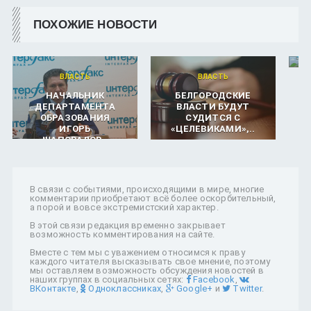
ПОХОЖИЕ НОВОСТИ
ВЛАСТЬ
ВЛАСТЬ
НАЧАЛЬНИК
БЕЛГОРОДСКИЕ
ДЕПАРТАМЕНТА
ВЛАСТИ БУДУТ
ОБРАЗОВАНИЯ
СУДИТСЯ С
ИГОРЬ
«ЦЕЛЕВИКАМИ»,..
М
ШАПОВАЛОВ..
В связи с событиями, происходящими в мире, многие
комментарии приобретают всё более оскорбительный,
а порой и вовсе экстремистский характер.
В этой связи редакция временно закрывает
возможность комментирования на сайте.
Вместе с тем мы с уважением относимся к праву
каждого читателя высказывать свое мнение, поэтому
мы оставляем возможность обсуждения новостей в
наших группах в социальных сетях:
Facebook
,
ВКонтакте
,
Одноклассниках
,
Google+
и
Twitter
.