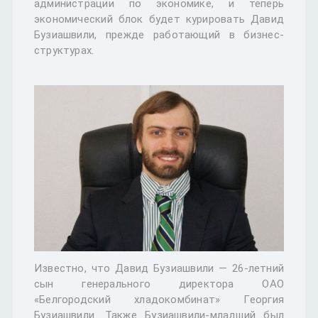
администрации по экономике, и теперь
экономический блок будет курировать Давид
Бузиашвили, прежде работающий в бизнес-
структурах.
Известно, что Давид Бузиашвили — 26-летний
сын генерального директора ОАО
«Белгородский хладокомбинат» Георгия
Бузиашвили. Также Бузиашвили-младший был