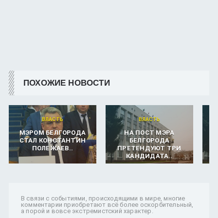
ПОХОЖИЕ НОВОСТИ
ВЛАСТЬ
ВЛАСТЬ
МЭРОМ БЕЛГОРОДА
НА ПОСТ МЭРА
СТАЛ КОНСТАНТИН
БЕЛГОРОДА
ПОЛЕЖАЕВ..
ПРЕТЕНДУЮТ ТРИ
КАНДИДАТА..
Д
В связи с событиями, происходящими в мире, многие
комментарии приобретают всё более оскорбительный,
а порой и вовсе экстремистский характер.