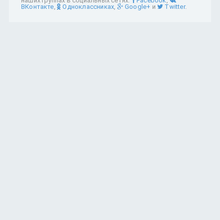
наших группах в социальных сетях:
Facebook
,
ВКонтакте
,
Одноклассниках
,
Google+
и
Twitter
.